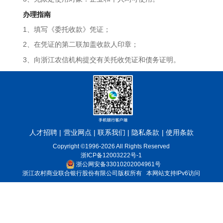
办理指南
1、填写《委托收款》凭证；
2、在凭证的第二联加盖收款人印章；
3、向浙江农信机构提交有关托收凭证和债务证明。
人才招聘
|
营业网点
|
联系我们
|
隐私条款
|
使用条款
Copyright ©1996-2026 All Rights Reserved
浙ICP备12003222号-1
浙公网安备33010202004961号
浙江农村商业联合银行股份有限公司版权所有 本网站支持IPv6访问