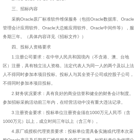
三、招标内容
采购
Oracle
原厂标准软件维保服务（包括
Oracle
数据库、
Oracle
管理会计应用软件、
Oracle
大总账应用软件、
Oracle
中间件等），服
务期三年
。
（具体内容详见《招标文件》）
四、投标人资格要求
1.
注册公司要求：在中华人民共和国境内（不含港、澳、台地
区）注册，具有独立法人资格。法定代表人为同一人的两个及以上法
人不得同时参加本项目投标。投标人与其全资子公司或控股子公司，
不得同时参加本项目投标。
2.
财务状况要求：具有良好的商业信誉和健全的财务会计制度。
参加招标采购活动前三年内，在经营活动中没有重大违法记录。
3.
注册资金要求：投标单位注册资金须在
10
00
万元人民币（含
10
00
万元）以上，成立时间三年以上（含三年）。
4.
原厂或授权代理资质要求：投标单位需具备实施或代理本次采