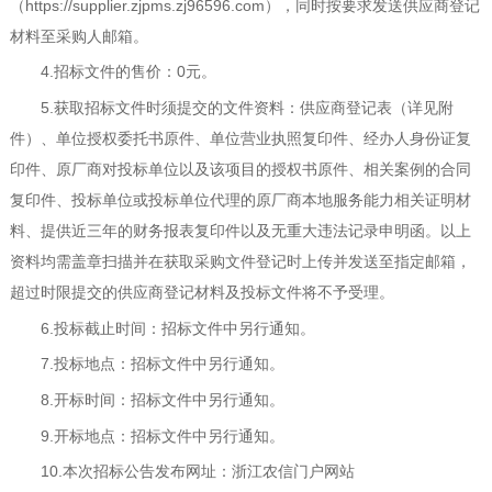
（
https://supplier.zjpms.zj96596.com
），
同时按要求发送供应商登记
材料至采购人邮箱。
4.
招标文件的售价：
0
元。
5.
获取招标文件时须提交的文件资料：
供应商
登记表（详见附
件）、单位授权委托书原件、单位营业执照复印件、经办人身份证复
印件、原厂商对投标单位以及该项目的授权书原件、相关案例的合同
复印件、投标单位或投标单位代理的原厂商本地服务能力相关证明材
料、提供近三年的财务报表复印件以及无重大违法记录申明函。
以上
资料均需盖章扫描并在获取采购文件登记时上传并发送至指定邮箱，
超过时限提交的
供应商
登记材料及投标文件将不予受理。
6.
投标截止时间：招标文件
中
另行通知。
7.
投标地点：招标文件
中
另行通知。
8.
开标时间：招标文件
中
另行通知。
9.
开标地点：招标文件
中
另行通知。
10.
本次招标公告发布网址：
浙江农信门户网站