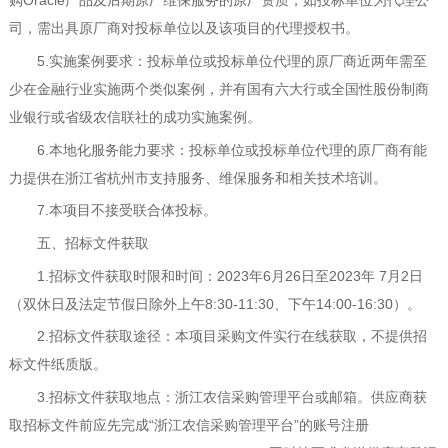
购
Oracle
产品及后期原厂维保服务的原厂资质，如投标单位为代理公
司，需出具原厂商对投标单位以及该项目的代理授权书。
5.
实施案例要求：投标单位或投标单位代理的原厂商近两年需至
少在金融行业实施两个类似案例，
并有国有六大行或全国性股份制
商
业
银行或省级农信联社的成功实施案例。
6.
本地化服务能力要求：投标单位或投标单位代理的原厂商有能
力提供在浙江省杭州市支持服务、维保服务和相关技术培训。
7.
本项目不接受联合体投标。
五、招标文件获取
1.
招标文件获取时限和时间：
202
3
年
6
月
26
日至
202
3
年
7
月
2
日
（双休日及法定节假日除外上午
8:30-11:30
、下午
14:00-16:30
）。
2.
招标文件获取途径：
本项目采购文件实行在线获取，不提供招
标文件纸质版。
3.
招标文件获取地点：
浙江农信采购管理平台
或邮箱
。
供应商获
取招标文件前应先完成“浙江农信采购管理平台”的账号注册