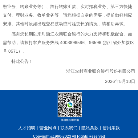
融业务、转账业务等）、跨行转账汇款、实时扣税业务、第三方快捷
支付、理财业务、收单业务等，请您根据自身的需要，提前做好相应
安排。其他时段如出现交易波动或时延变长的情况，请稍后再试。
感谢您长期以来对浙江农商联合银行的大力支持和积极配合。如
需帮助，请拨打客户服务热线 4008896596、96596 (浙江省外加拨区
号 0571）。
特此公告！
浙江农村商业联合银行股份有限公司
2026
年
5
月1
8
日
人才招聘
|
营业网点
|
联系我们
|
隐私条款
|
使用条款
Copyright &1996-2023 All Rights Reserved